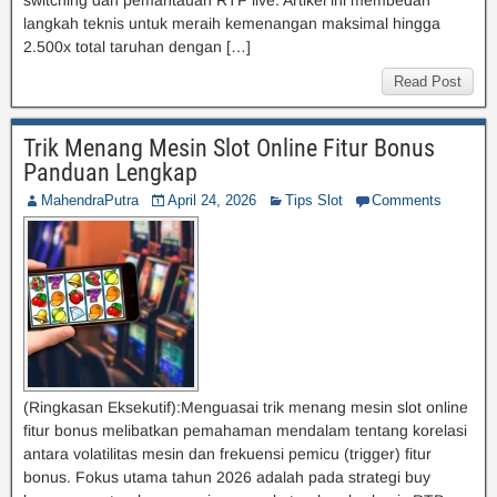
switching dan pemantauan RTP live. Artikel ini membedah
langkah teknis untuk meraih kemenangan maksimal hingga
2.500x total taruhan dengan […]
Read Post
Trik Menang Mesin Slot Online Fitur Bonus
Panduan Lengkap
MahendraPutra
April 24, 2026
Tips Slot
Comments
(Ringkasan Eksekutif):Menguasai trik menang mesin slot online
fitur bonus melibatkan pemahaman mendalam tentang korelasi
antara volatilitas mesin dan frekuensi pemicu (trigger) fitur
bonus. Fokus utama tahun 2026 adalah pada strategi buy