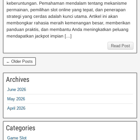
keberuntungan. Pemahaman mendalam tentang mekanisme
permainan, pemilihan slot online yang tepat, dan penerapan
strategi yang cerdas adalah kunci utama. Artikel ini akan
membongkar rahasia meraih kemenangan besar, memberikan
panduan praktis, dan membantu Anda meningkatkan peluang
mendapatkan jackpot impian […]
Read Post
← Older Posts
Archives
June 2026
May 2026
April 2026
Categories
Game Slot