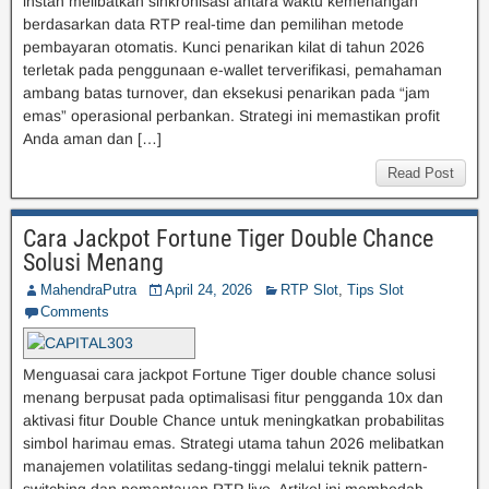
instan melibatkan sinkronisasi antara waktu kemenangan
berdasarkan data RTP real-time dan pemilihan metode
pembayaran otomatis. Kunci penarikan kilat di tahun 2026
terletak pada penggunaan e-wallet terverifikasi, pemahaman
ambang batas turnover, dan eksekusi penarikan pada “jam
emas” operasional perbankan. Strategi ini memastikan profit
Anda aman dan […]
Read Post
Cara Jackpot Fortune Tiger Double Chance
Solusi Menang
MahendraPutra
April 24, 2026
RTP Slot
,
Tips Slot
Comments
Menguasai cara jackpot Fortune Tiger double chance solusi
menang berpusat pada optimalisasi fitur pengganda 10x dan
aktivasi fitur Double Chance untuk meningkatkan probabilitas
simbol harimau emas. Strategi utama tahun 2026 melibatkan
manajemen volatilitas sedang-tinggi melalui teknik pattern-