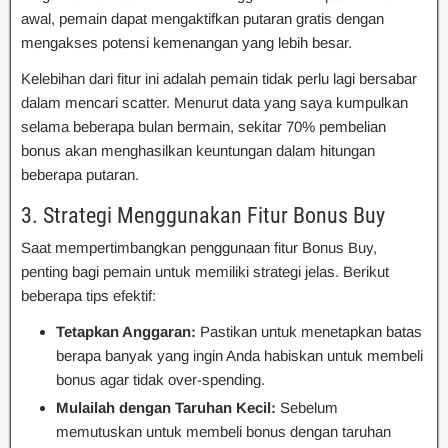
awal, pemain dapat mengaktifkan putaran gratis dengan
mengakses potensi kemenangan yang lebih besar.
Kelebihan dari fitur ini adalah pemain tidak perlu lagi bersabar
dalam mencari scatter. Menurut data yang saya kumpulkan
selama beberapa bulan bermain, sekitar 70% pembelian
bonus akan menghasilkan keuntungan dalam hitungan
beberapa putaran.
3. Strategi Menggunakan Fitur Bonus Buy
Saat mempertimbangkan penggunaan fitur Bonus Buy,
penting bagi pemain untuk memiliki strategi jelas. Berikut
beberapa tips efektif:
Tetapkan Anggaran:
Pastikan untuk menetapkan batas
berapa banyak yang ingin Anda habiskan untuk membeli
bonus agar tidak over-spending.
Mulailah dengan Taruhan Kecil:
Sebelum
memutuskan untuk membeli bonus dengan taruhan