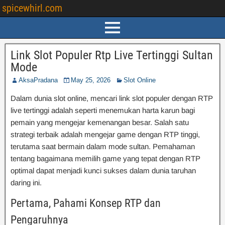
spicewhirl.com
Link Slot Populer Rtp Live Tertinggi Sultan
Mode
AksaPradana
May 25, 2026
Slot Online
Dalam dunia slot online, mencari link slot populer dengan RTP
live tertinggi adalah seperti menemukan harta karun bagi
pemain yang mengejar kemenangan besar. Salah satu
strategi terbaik adalah mengejar game dengan RTP tinggi,
terutama saat bermain dalam mode sultan. Pemahaman
tentang bagaimana memilih game yang tepat dengan RTP
optimal dapat menjadi kunci sukses dalam dunia taruhan
daring ini.
Pertama, Pahami Konsep RTP dan
Pengaruhnya