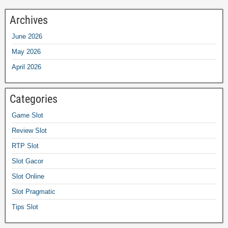
Archives
June 2026
May 2026
April 2026
Categories
Game Slot
Review Slot
RTP Slot
Slot Gacor
Slot Online
Slot Pragmatic
Tips Slot