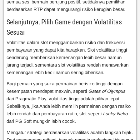
semua sesi bermain berujung positif, setidaknya pemilihan
berdasarkan RTP dapat mengurangi risiko kerugian besar.
Selanjutnya, Pilih Game dengan Volatilitas
Sesuai
Volatilitas dalam slot menggambarkan risiko dan frekuensi
pembayaran yang dapat kita harapkan. Slot volatilitas tinggi
cenderung memberikan kemenangan lebih besar namun
jarang terjadi, sementara slot volatilitas rendah menawarkan
kemenangan lebih kecil namun sering diberikan.
Bagi pemain yang suka permainan berisiko tinggi dengan
kesempatan mendapat maxwin, seperti
Gates of Olympus
dari Pragmatic Play, volatilitas tinggi adalah pilihan tepat.
Sebaliknya, jika Anda lebih memilih permainan dengan resiko
lebih rendah dan pembayaran rutin, slot seperti
Lucky Neko
dari PG Soft mungkin lebih cocok.
Mengatur strategi berdasarkan volatilitas adalah langkah bijak.
Dari pengamatan pribadi, banyak pemain profesional biasanya