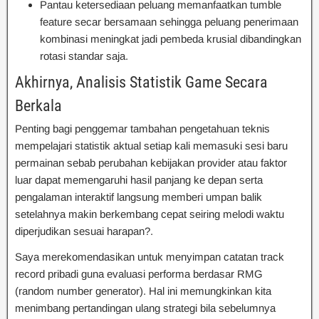
Pantau ketersediaan peluang memanfaatkan tumble
feature secar bersamaan sehingga peluang penerimaan
kombinasi meningkat jadi pembeda krusial dibandingkan
rotasi standar saja.
Akhirnya, Analisis Statistik Game Secara
Berkala
Penting bagi penggemar tambahan pengetahuan teknis
mempelajari statistik aktual setiap kali memasuki sesi baru
permainan sebab perubahan kebijakan provider atau faktor
luar dapat memengaruhi hasil panjang ke depan serta
pengalaman interaktif langsung memberi umpan balik
setelahnya makin berkembang cepat seiring melodi waktu
diperjudikan sesuai harapan?.
Saya merekomendasikan untuk menyimpan catatan track
record pribadi guna evaluasi performa berdasar RMG
(random number generator). Hal ini memungkinkan kita
menimbang pertandingan ulang strategi bila sebelumnya