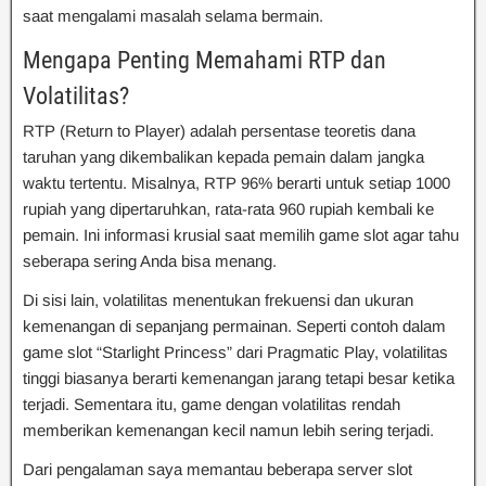
saat mengalami masalah selama bermain.
Mengapa Penting Memahami RTP dan
Volatilitas?
RTP (Return to Player) adalah persentase teoretis dana
taruhan yang dikembalikan kepada pemain dalam jangka
waktu tertentu. Misalnya, RTP 96% berarti untuk setiap 1000
rupiah yang dipertaruhkan, rata-rata 960 rupiah kembali ke
pemain. Ini informasi krusial saat memilih game slot agar tahu
seberapa sering Anda bisa menang.
Di sisi lain, volatilitas menentukan frekuensi dan ukuran
kemenangan di sepanjang permainan. Seperti contoh dalam
game slot “Starlight Princess” dari Pragmatic Play, volatilitas
tinggi biasanya berarti kemenangan jarang tetapi besar ketika
terjadi. Sementara itu, game dengan volatilitas rendah
memberikan kemenangan kecil namun lebih sering terjadi.
Dari pengalaman saya memantau beberapa server slot