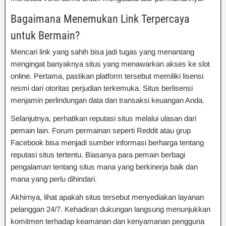
Bagaimana Menemukan Link Terpercaya
untuk Bermain?
Mencari link yang sahih bisa jadi tugas yang menantang
mengingat banyaknya situs yang menawarkan akses ke slot
online. Pertama, pastikan platform tersebut memiliki lisensi
resmi dari otoritas perjudian terkemuka. Situs berlisensi
menjamin perlindungan data dan transaksi keuangan Anda.
Selanjutnya, perhatikan reputasi situs melalui ulasan dari
pemain lain. Forum permainan seperti Reddit atau grup
Facebook bisa menjadi sumber informasi berharga tentang
reputasi situs tertentu. Biasanya para pemain berbagi
pengalaman tentang situs mana yang berkinerja baik dan
mana yang perlu dihindari.
Akhirnya, lihat apakah situs tersebut menyediakan layanan
pelanggan 24/7. Kehadiran dukungan langsung menunjukkan
komitmen terhadap keamanan dan kenyamanan pengguna