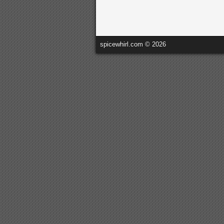
spicewhirl.com © 2026