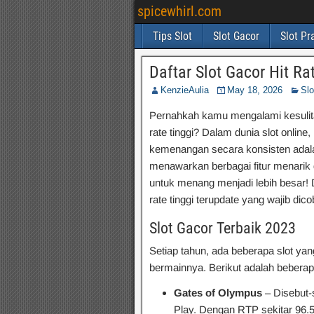
spicewhirl.com
Tips Slot
Slot Gacor
Slot Pr
Daftar Slot Gacor Hit Ra
KenzieAulia
May 18, 2026
Slo
Pernahkah kamu mengalami kesulita
rate tinggi? Dalam dunia slot onl
kemenangan secara konsisten adalah
menawarkan berbagai fitur menarik 
untuk menang menjadi lebih besar! Di
rate tinggi terupdate yang wajib dico
Slot Gacor Terbaik 2023
Setiap tahun, ada beberapa slot ya
bermainnya. Berikut adalah beberapa
Gates of Olympus
– Disebut-
Play. Dengan RTP sekitar 96.5