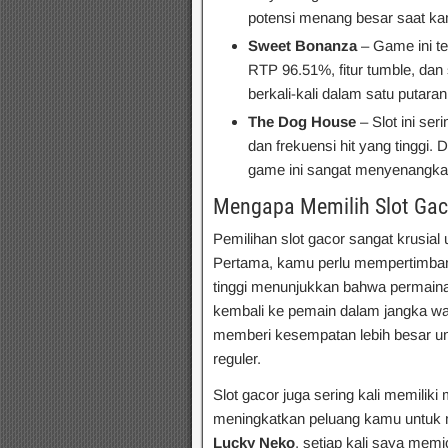
potensi menang besar saat ka
Sweet Bonanza
– Game ini te
RTP 96.51%, fitur tumble, dan
berkali-kali dalam satu putaran
The Dog House
– Slot ini ser
dan frekuensi hit yang tinggi.
game ini sangat menyenangka
Mengapa Memilih Slot Gac
Pemilihan slot gacor sangat krusia
Pertama, kamu perlu mempertimbang
tinggi menunjukkan bahwa permain
kembali ke pemain dalam jangka wakt
memberi kesempatan lebih besar u
reguler.
Slot gacor juga sering kali memiliki
meningkatkan peluang kamu untuk m
Lucky Neko
, setiap kali saya mem