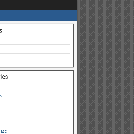
s
ies
t
e
atic