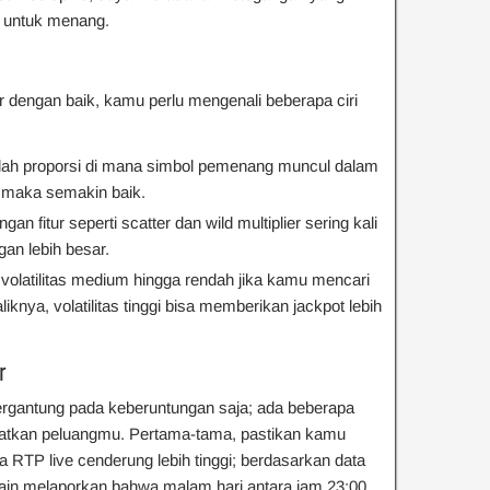
 untuk menang.
or dengan baik, kamu perlu mengenali beberapa ciri
alah proporsi di mana simbol pemenang muncul dalam
 maka semakin baik.
n fitur seperti scatter dan wild multiplier sering kali
n lebih besar.
volatilitas medium hingga rendah jika kamu mencari
iknya, volatilitas tinggi bisa memberikan jackpot lebih
r
bergantung pada keberuntungan saja; ada beberapa
atkan peluangmu. Pertama-tama, pastikan kamu
a RTP live cenderung lebih tinggi; berdasarkan data
in melaporkan bahwa malam hari antara jam 23:00