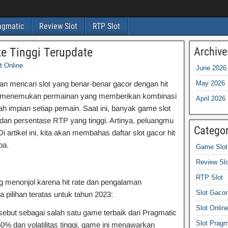
agmatic
Review Slot
RTP Slot
te Tinggi Terupdate
Archive
t Online
June 2026
n mencari slot yang benar-benar gacor dengan hit
May 2026
ine, menemukan permainan yang memberikan kombinasi
April 2026
 impian setiap pemain. Saat ini, banyak game slot
dan persentase RTP yang tinggi. Artinya, peluangmu
Categor
 artikel ini, kita akan membahas daftar slot gacor hit
ba.
Game Slot
Review Slo
RTP Slot
ng menonjol karena hit rate dan pengalaman
Slot Gacor
 pilihan teratas untuk tahun 2023:
Slot Onlin
sebut sebagai salah satu game terbaik dari Pragmatic
Slot Pragm
0% dan volatilitas tinggi, game ini menawarkan