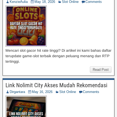
KenzieAulia
May 18, 2026
Slot Online
Comments
Mencari slot gacor hit rate tinggi? Di artikel ini kami bahas daftar
terupdate game-slot terbaik dengan peluang menang dan RTP
tertinggi.
Read Post
Link Nolimit City Akses Mudah Rekomendasi
Dirgantara
May 16, 2026
Slot Online
Comments