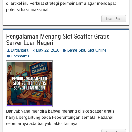
di artikel ini. Perkuat strategi permainanmu agar mendapat
potensi hasil maksimal!
Read Post
Pengalaman Menang Slot Scatter Gratis
Server Luar Negeri
Dirgantara
May 22, 2026
Game Slot
,
Slot Online
Comments
Banyak yang mengira bahwa menang di slot scatter gratis
hanya bergantung pada keberuntungan semata. Padahal
sebenarnya ada banyak faktor lainnya.