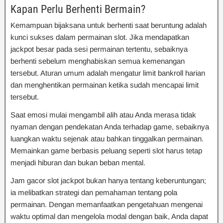
Kapan Perlu Berhenti Bermain?
Kemampuan bijaksana untuk berhenti saat beruntung adalah
kunci sukses dalam permainan slot. Jika mendapatkan
jackpot besar pada sesi permainan tertentu, sebaiknya
berhenti sebelum menghabiskan semua kemenangan
tersebut. Aturan umum adalah mengatur limit bankroll harian
dan menghentikan permainan ketika sudah mencapai limit
tersebut.
Saat emosi mulai mengambil alih atau Anda merasa tidak
nyaman dengan pendekatan Anda terhadap game, sebaiknya
luangkan waktu sejenak atau bahkan tinggalkan permainan.
Memainkan game berbasis peluang seperti slot harus tetap
menjadi hiburan dan bukan beban mental.
Jam gacor slot jackpot bukan hanya tentang keberuntungan;
ia melibatkan strategi dan pemahaman tentang pola
permainan. Dengan memanfaatkan pengetahuan mengenai
waktu optimal dan mengelola modal dengan baik, Anda dapat