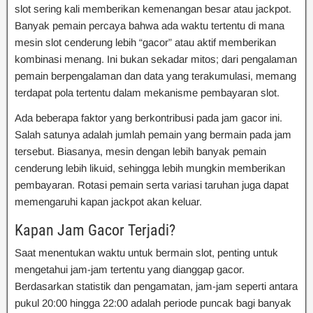
slot sering kali memberikan kemenangan besar atau jackpot.
Banyak pemain percaya bahwa ada waktu tertentu di mana
mesin slot cenderung lebih “gacor” atau aktif memberikan
kombinasi menang. Ini bukan sekadar mitos; dari pengalaman
pemain berpengalaman dan data yang terakumulasi, memang
terdapat pola tertentu dalam mekanisme pembayaran slot.
Ada beberapa faktor yang berkontribusi pada jam gacor ini.
Salah satunya adalah jumlah pemain yang bermain pada jam
tersebut. Biasanya, mesin dengan lebih banyak pemain
cenderung lebih likuid, sehingga lebih mungkin memberikan
pembayaran. Rotasi pemain serta variasi taruhan juga dapat
memengaruhi kapan jackpot akan keluar.
Kapan Jam Gacor Terjadi?
Saat menentukan waktu untuk bermain slot, penting untuk
mengetahui jam-jam tertentu yang dianggap gacor.
Berdasarkan statistik dan pengamatan, jam-jam seperti antara
pukul 20:00 hingga 22:00 adalah periode puncak bagi banyak