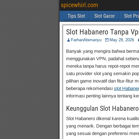
spicewhirl.com
Tips Slot
Slot Gacor
Slot Pr
Slot Habanero Tanpa V
FarhanAbimanyu
May 28, 2026
Banyak yang mengira bahwa bermain
menggunakan VPN, padahal sebenar
mereka tanpa harus repot-repot me
satu provider slot yang semakin po
pilihan game inovatif dan fitur-fitur
beberapa rekomendasi
slot Habane
informasi penting lainnya tentang 
Keunggulan Slot Habanero
Slot Habanero dikenal karena kual
yang menarik. Dengan berbagai te
yang sesuai dengan preferensi mer