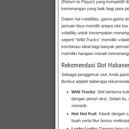
(Return to Player) yang kompetitif
kemenangan yang baik bagi para p
Dalam hal volatilitas, game-game dar
pemain bisa memilih antara slot low 
volatility untuk kesempatan menang
seperti “Wild Trucks” memiliki vol
kombinasi ideal bagi banyak pemain
memiliki harapan meraih kemenang
Rekomendasi Slot Habane
Sebagai penggemar slot, Anda pasti
Berikut adalah beberapa rekomenda
Wild Trucks
: Slot bertema tr
dengan penuh aksi. Selain itu, 
menarik.
Hot Hot fruit
: Klasik dengan 
buah serta fitur bonus melimpa
Lucky Lucky
: Dengan tema As