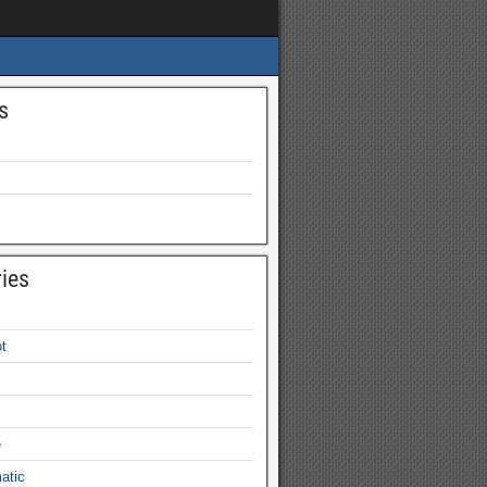
s
ies
t
e
atic