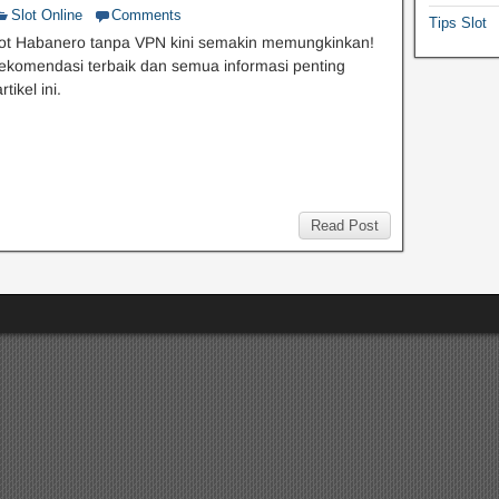
Slot Online
Comments
Tips Slot
lot Habanero tanpa VPN kini semakin memungkinkan!
komendasi terbaik dan semua informasi penting
rtikel ini.
Read Post