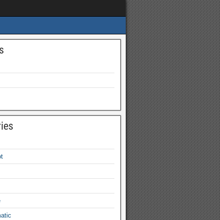
s
ies
t
e
atic