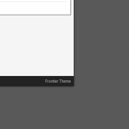
Frontier Theme