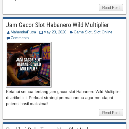
Read Post
Jam Gacor Slot Habanero Wild Multiplier
MahendraPutra
May 23, 2026
Game Slot
,
Slot Online
Comments
Ketahui semua tentang jam gacor slot Habanero Wild Multiplier
di artikel ini. Perkuat strategi permainanmu agar mendapat
potensi hasil maksimal!
Read Post