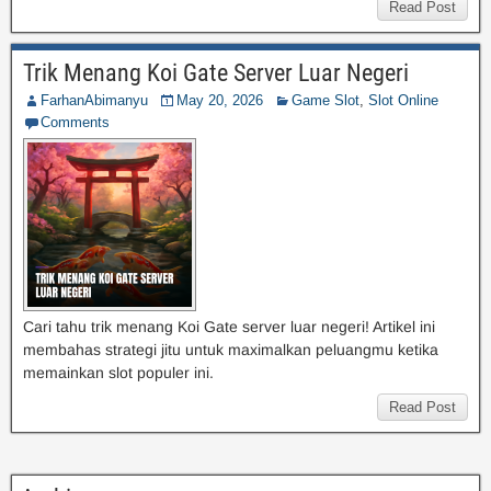
Read Post
Trik Menang Koi Gate Server Luar Negeri
FarhanAbimanyu
May 20, 2026
Game Slot
,
Slot Online
Comments
Cari tahu trik menang Koi Gate server luar negeri! Artikel ini
membahas strategi jitu untuk maximalkan peluangmu ketika
memainkan slot populer ini.
Read Post