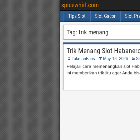
spicewhirl.com
Tips Slot
Slot Gacor
Slot Pr
Tag:
trik menang
Trik Menang Slot Habanero
LukmanFaris
May 13, 2026
Sl
Pelajari cara memenangkan slot Hab
ini memberikan trik jitu agar Anda 