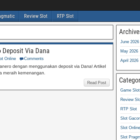
agmatic
Review Slot
RTP Slot
Archive
June 2026
 Deposit Via Dana
May 2026
ot Online
Comments
April 2026
anero dengan menggunakan deposit via Dana! Artikel
bisa meraih kemenangan.
Categor
Read Post
Game Slot
Review Slo
RTP Slot
Slot Gacor
Slot Onlin
Slot Pragm