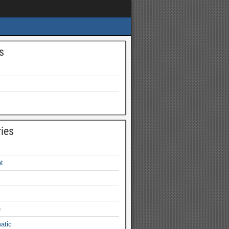
s
ies
t
e
atic