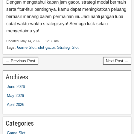
Dengan mengetahui kapan jam gacor, strategi modal bermain
serta fitur-fitur pentingnya, kamu dapat meningkatkan peluang
berhasil menang dalam permainan ini. Jadi nanti jangan lupa
catat waktu-waktu strategisnya! Semoga luck selalu
menyertaimu ya!
Updated: May 14, 2026 — 12:56 am
Tags:
Game Slot
,
slot gacor
,
Strategi Slot
← Previous Post
Next Post →
Archives
June 2026
May 2026
April 2026
Categories
Game Slot