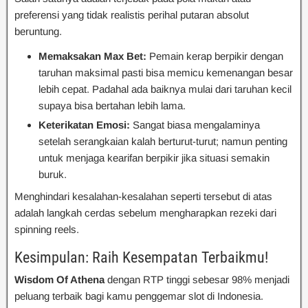
preferensi yang tidak realistis perihal putaran absolut
beruntung.
Memaksakan Max Bet:
Pemain kerap berpikir dengan
taruhan maksimal pasti bisa memicu kemenangan besar
lebih cepat. Padahal ada baiknya mulai dari taruhan kecil
supaya bisa bertahan lebih lama.
Keterikatan Emosi:
Sangat biasa mengalaminya
setelah serangkaian kalah berturut-turut; namun penting
untuk menjaga kearifan berpikir jika situasi semakin
buruk.
Menghindari kesalahan-kesalahan seperti tersebut di atas
adalah langkah cerdas sebelum mengharapkan rezeki dari
spinning reels.
Kesimpulan: Raih Kesempatan Terbaikmu!
Wisdom Of Athena
dengan RTP tinggi sebesar 98% menjadi
peluang terbaik bagi kamu penggemar slot di Indonesia.