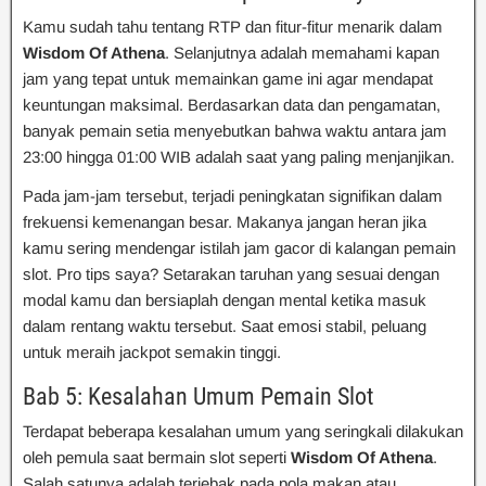
Kamu sudah tahu tentang RTP dan fitur-fitur menarik dalam
Wisdom Of Athena
. Selanjutnya adalah memahami kapan
jam yang tepat untuk memainkan game ini agar mendapat
keuntungan maksimal. Berdasarkan data dan pengamatan,
banyak pemain setia menyebutkan bahwa waktu antara jam
23:00 hingga 01:00 WIB adalah saat yang paling menjanjikan.
Pada jam-jam tersebut, terjadi peningkatan signifikan dalam
frekuensi kemenangan besar. Makanya jangan heran jika
kamu sering mendengar istilah jam gacor di kalangan pemain
slot. Pro tips saya? Setarakan taruhan yang sesuai dengan
modal kamu dan bersiaplah dengan mental ketika masuk
dalam rentang waktu tersebut. Saat emosi stabil, peluang
untuk meraih jackpot semakin tinggi.
Bab 5: Kesalahan Umum Pemain Slot
Terdapat beberapa kesalahan umum yang seringkali dilakukan
oleh pemula saat bermain slot seperti
Wisdom Of Athena
.
Salah satunya adalah terjebak pada pola makan atau